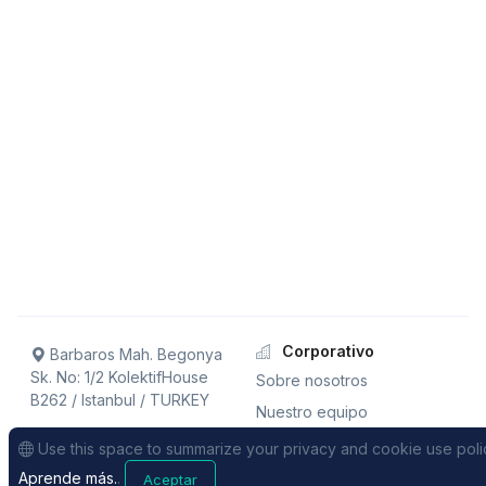
Corporativo
Barbaros Mah. Begonya
Sk. No: 1/2 KolektifHouse
Sobre nosotros
B262 / Istanbul / TURKEY
Nuestro equipo
Distribuidores
Use this space to summarize your privacy and cookie use poli
+90 850 242 47 29
Trabaja con nosotros!
Aprende más.
.
Aceptar