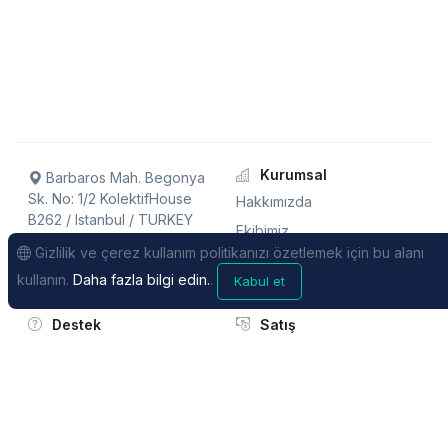
Kurumsal
Barbaros Mah. Begonya
Sk. No: 1/2 KolektifHouse
Hakkımızda
B262 / Istanbul / TURKEY
Ekibimiz
Gizlilik ve çerez kullanım politikanızı özetlemek için bu alanı
Bayiler
+90 850 242 47 29
kullanın.
Daha fazla bilgi edin.
.
Kabul et
Bizimle Çalışın!
İşe Alıyoruz!
Destek
Satış
Sıkça Sorulan Sorular
Ücretlendirme
Destek Talebi
Mesafeli Satış Sözleşmesi
Videolar
Gizlilik Politikası