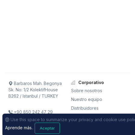
Corporativo
Barbaros Mah. Begonya
Sk. No: 1/2 KolektifHouse
Sobre nosotros
B262 / Istanbul / TURKEY
Nuestro equipo
Distribuidores
+90 850 242 47 29
Trabaja con nosotros!
Use this space to summarize your privacy and cookie use poli
Nosotros estamos contratando!
Aprende más.
.
Aceptar
Apoyo
Ventas